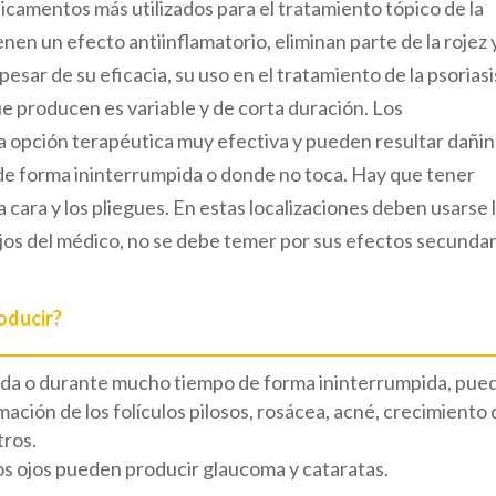
icamentos más utilizados para el tratamiento tópico de la
enen un efecto antiinflamatorio, eliminan parte de la rojez y
 pesar de su eficacia, su uso en el tratamiento de la psoriasi
ue producen es variable y de corta duración. Los
a opción terapéutica muy efectiva y pueden resultar dañi
 de forma ininterrumpida o donde no toca. Hay que tener
a cara y los pliegues. En estas localizaciones deben usarse 
ejos del médico, no se debe temer por sus efectos secundar
oducir?
cuada o durante mucho tiempo de forma ininterrumpida, pue
amación de los folículos pilosos, rosácea, acné, crecimiento 
tros.
 los ojos pueden producir glaucoma y cataratas.