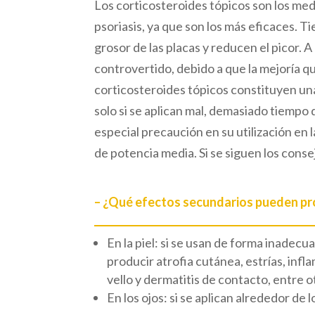
Los corticosteroides tópicos son los med
psoriasis, ya que son los más eficaces. Ti
grosor de las placas y reducen el picor. A
controvertido, debido a que la mejoría q
corticosteroides tópicos constituyen un
solo si se aplican mal, demasiado tiempo
especial precaución en su utilización en l
de potencia media. Si se siguen los cons
– ¿Qué efectos secundarios pueden pr
En la piel: si se usan de forma inade
producir atrofia cutánea, estrías, infl
vello y dermatitis de contacto, entre o
En los ojos: si se aplican alrededor de