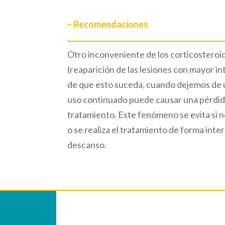
– Recomendaciones
Otro inconveniente de los corticosteroide
(reaparición de las lesiones con mayor in
de que esto suceda, cuando dejemos de u
uso continuado puede causar una pérdida 
tratamiento. Este fenómeno se evita si n
o se realiza el tratamiento de forma int
descanso.