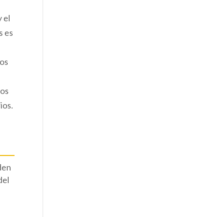
 el
s es
nos
los
ios.
den
del