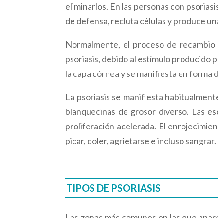
eliminarlos. En las personas con psorias
de defensa, recluta células y produce una
Normalmente, el proceso de recambio ce
psoriasis, debido al estímulo producido 
la capa córnea y se manifiesta en forma
La psoriasis se manifiesta habitualment
blanquecinas de grosor diverso. Las es
proliferación acelerada. El enrojecimie
picar, doler, agrietarse e incluso sangrar.
TIPOS DE PSORIASIS
Las zonas más comunes en las que aparecen