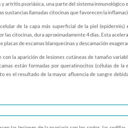
is y artritis psoriásica, una parte del sistema inmunológi
s sustancias llamadas citocinas que favorecen la inflamación
lular de la capa más superficial de la piel (epidermis) 
por las citocinas, dura aproximadamente 4 días. Esta aceler
 de placas de escamas blanquecinas y descamación exagera
e con la aparición de lesiones cutáneas de tamaño variab
camas están formadas por queratinocitos (células de la
nto es el resultado de la mayor afluencia de sangre debida
 las lesiones de la psoriasis son los codos, las rodillas,