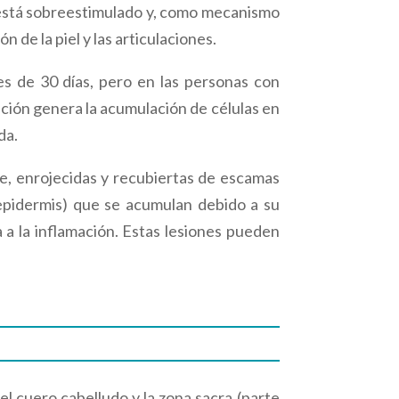
co está sobreestimulado y, como mecanismo
 de la piel y las articulaciones.
es de 30 días, pero en las personas con
ación genera la acumulación de células en
da.
le, enrojecidas y recubiertas de escamas
 epidermis) que se acumulan debido a su
 a la inflamación. Estas lesiones pueden
 el cuero cabelludo y la zona sacra (parte