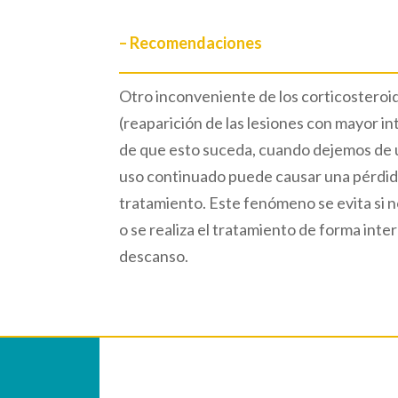
– Recomendaciones
Otro inconveniente de los corticosteroide
(reaparición de las lesiones con mayor in
de que esto suceda, cuando dejemos de u
uso continuado puede causar una pérdida 
tratamiento. Este fenómeno se evita si n
o se realiza el tratamiento de forma int
descanso.