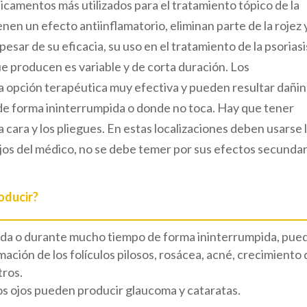
icamentos más utilizados para el tratamiento tópico de la
enen un efecto antiinflamatorio, eliminan parte de la rojez y
 pesar de su eficacia, su uso en el tratamiento de la psoriasi
ue producen es variable y de corta duración. Los
a opción terapéutica muy efectiva y pueden resultar dañi
 de forma ininterrumpida o donde no toca. Hay que tener
a cara y los pliegues. En estas localizaciones deben usarse 
ejos del médico, no se debe temer por sus efectos secundar
oducir?
cuada o durante mucho tiempo de forma ininterrumpida, pue
amación de los folículos pilosos, rosácea, acné, crecimiento 
tros.
 los ojos pueden producir glaucoma y cataratas.