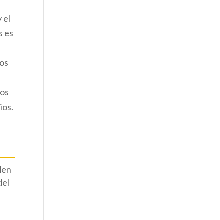
 el
s es
nos
los
ios.
den
del