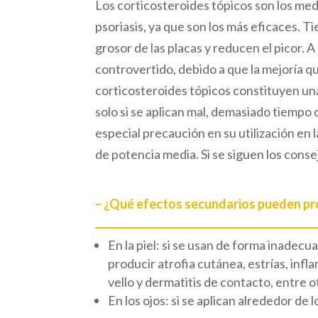
Los corticosteroides tópicos son los med
psoriasis, ya que son los más eficaces. Ti
grosor de las placas y reducen el picor. A
controvertido, debido a que la mejoría q
corticosteroides tópicos constituyen un
solo si se aplican mal, demasiado tiempo
especial precaución en su utilización en l
de potencia media. Si se siguen los cons
– ¿Qué efectos secundarios pueden pr
En la piel: si se usan de forma inade
producir atrofia cutánea, estrías, infl
vello y dermatitis de contacto, entre o
En los ojos: si se aplican alrededor de