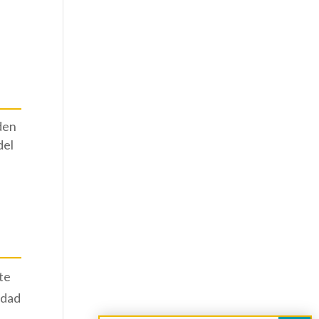
den
del
ote
idad