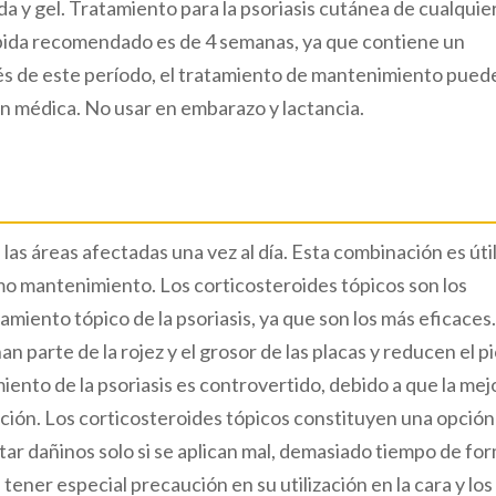
 y gel. Tratamiento para la psoriasis cutánea de cualquie
umpida recomendado es de 4 semanas, ya que contiene un
és de este período, el tratamiento de mantenimiento pued
ón médica. No usar en embarazo y lactancia.
las áreas afectadas una vez al día. Esta combinación es úti
como mantenimiento. Los corticosteroides tópicos son los
miento tópico de la psoriasis, ya que son los más eficaces
n parte de la rojez y el grosor de las placas y reducen el pi
miento de la psoriasis es controvertido, debido a que la mej
ación. Los corticosteroides tópicos constituyen una opción
ar dañinos solo si se aplican mal, demasiado tiempo de fo
ener especial precaución en su utilización en la cara y los