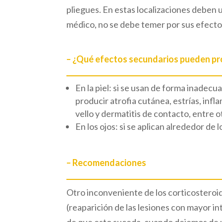
pliegues. En estas localizaciones deben u
médico, no se debe temer por sus efecto
– ¿Qué efectos secundarios pueden pr
En la piel: si se usan de forma inade
producir atrofia cutánea, estrías, infl
vello y dermatitis de contacto, entre o
En los ojos: si se aplican alrededor de
– Recomendaciones
Otro inconveniente de los corticosteroide
(reaparición de las lesiones con mayor in