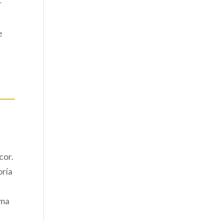
r
e
l
.
cor.
oría
rma