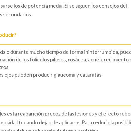
sarse los de potencia media. Si se siguen los consejos del
s secundarios.
oducir?
cuada o durante mucho tiempo de forma ininterrumpida, pue
amación de los folículos pilosos, rosácea, acné, crecimiento 
tros.
 los ojos pueden producir glaucoma y cataratas.
s es la reaparición precoz de las lesiones y el efecto reb
tensidad) cuando dejan de aplicarse. Para reducir la posibil