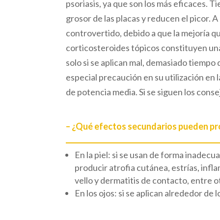
psoriasis, ya que son los más eficaces. Ti
grosor de las placas y reducen el picor. A
controvertido, debido a que la mejoría q
corticosteroides tópicos constituyen un
solo si se aplican mal, demasiado tiempo
especial precaución en su utilización en l
de potencia media. Si se siguen los cons
– ¿Qué efectos secundarios pueden pr
En la piel: si se usan de forma inade
producir atrofia cutánea, estrías, infl
vello y dermatitis de contacto, entre o
En los ojos: si se aplican alrededor de