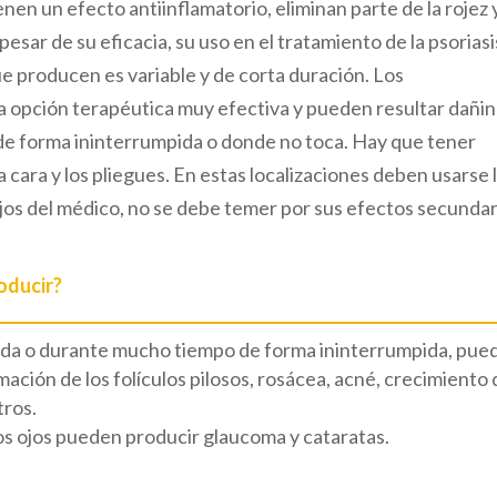
enen un efecto antiinflamatorio, eliminan parte de la rojez y
 pesar de su eficacia, su uso en el tratamiento de la psoriasi
ue producen es variable y de corta duración. Los
a opción terapéutica muy efectiva y pueden resultar dañi
 de forma ininterrumpida o donde no toca. Hay que tener
a cara y los pliegues. En estas localizaciones deben usarse 
ejos del médico, no se debe temer por sus efectos secundar
oducir?
cuada o durante mucho tiempo de forma ininterrumpida, pue
amación de los folículos pilosos, rosácea, acné, crecimiento 
tros.
 los ojos pueden producir glaucoma y cataratas.