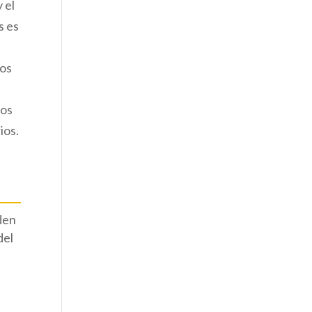
 el
s es
nos
los
ios.
den
del