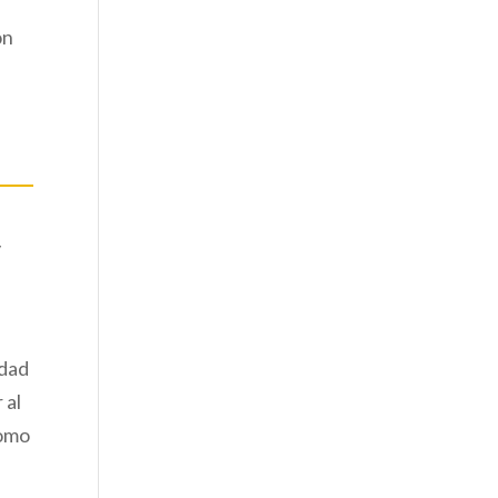
on
y
idad
 al
como