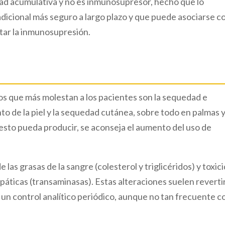
ad acumulativa y no es inmunosupresor, hecho que lo
adicional más seguro a largo plazo y que puede asociarse c
tar la inmunosupresión.
os que más molestan a los pacientes son la sequedad e
nto de la piel y la sequedad cutánea, sobre todo en palmas 
e esto pueda producir, se aconseja el aumento del uso de
las grasas de la sangre (colesterol y triglicéridos) y toxic
páticas (transaminasas). Estas alteraciones suelen revertir
 un control analítico periódico, aunque no tan frecuente 