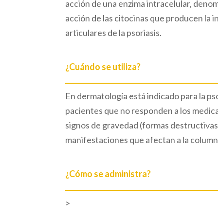
acción de una enzima intracelular, denom
acción de las citocinas que producen la 
articulares de la psoriasis.
¿Cuándo se utiliza?
En dermatología está indicado para la ps
pacientes que no responden a los medic
signos de gravedad (formas destructivas 
manifestaciones que afectan a la columna
¿Cómo se administra?
>