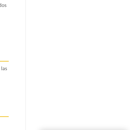
idos
 las