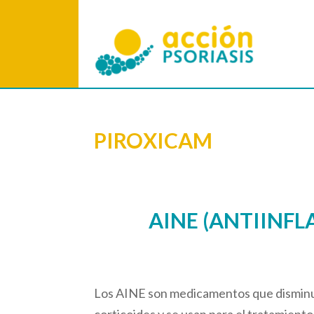
PIROXICAM
AINE (ANTIINF
Los AINE son medicamentos que disminuy